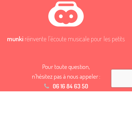
munki
réinvente l'écoute musicale pour les petits
Pour toute question,
n'hésitez pas à nous appeler :
06 16 84 63 50
Ou à nous
envoyer un email
Mot de passe oublié