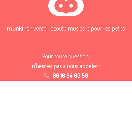
munki
réinvente l'écoute musicale pour les petits
Pour toute question,
n'hésitez pas à nous appeler :
06 16 84 63 50
Ou à nous
envoyer un email
Mot de passe oublié