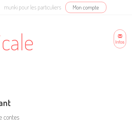
munki pour les particuliers
Mon compte
icale
Infos
tant
e contes