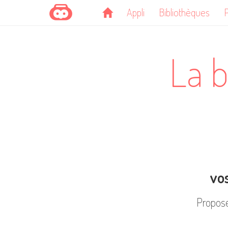
Appli
Bibliothèques
P
La b
vos
Propose